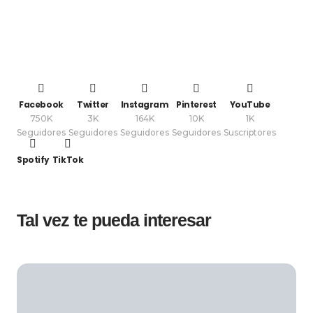
Facebook
Twitter
Instagram
Pinterest
YouTube
750K
3K
164K
10K
1K
Seguidores
Seguidores
Seguidores
Seguidores
Suscriptores
Spotify
TikTok
Tal vez te pueda interesar