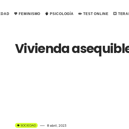
IEDAD
💜 FEMINISMO
🧠 PSICOLOGÍA
✏️ TEST ONLINE
💥 TER
Vivienda asequibl
👁️ SOCIEDAD
8 abril, 2023