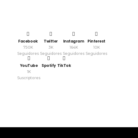
Facebook
Twitter
Instagram
Pinterest
750K
3K
164K
10K
Seguidores
Seguidores
Seguidores
Seguidores
YouTube
Spotify
TikTok
1K
Suscriptores