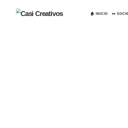
🏠 INICIO
👀 SOC