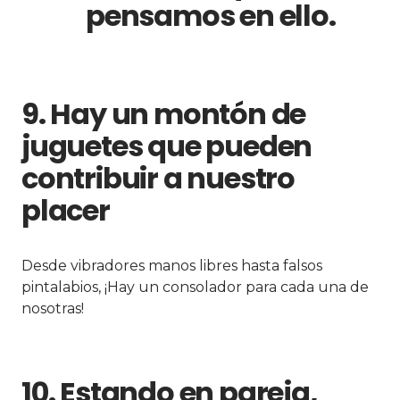
pensamos en ello.
9. Hay un montón de
juguetes que pueden
contribuir a nuestro
placer
Desde vibradores manos libres hasta falsos
pintalabios, ¡Hay un consolador para cada una de
nosotras!
10. Estando en pareja,