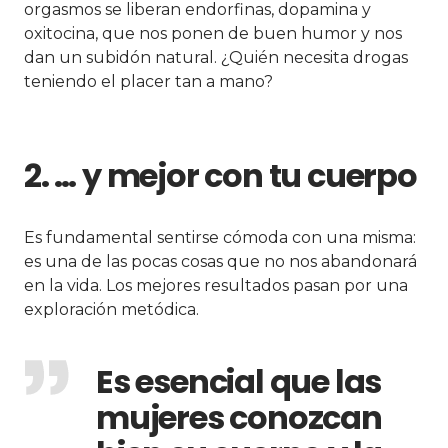
orgasmos se liberan endorfinas, dopamina y
oxitocina, que nos ponen de buen humor y nos
dan un subidón natural. ¿Quién necesita drogas
teniendo el placer tan a mano?
2. … y mejor con tu cuerpo
Es fundamental sentirse cómoda con una misma:
es una de las pocas cosas que no nos abandonará
en la vida. Los mejores resultados pasan por una
exploración metódica.
Es esencial que las
mujeres conozcan