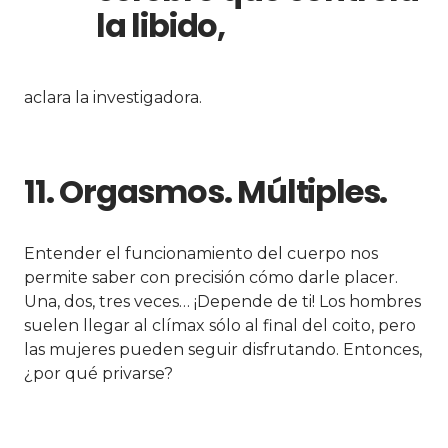
la libido,
aclara la investigadora.
11. Orgasmos. Múltiples.
Entender el funcionamiento del cuerpo nos
permite saber con precisión cómo darle placer.
Una, dos, tres veces… ¡Depende de ti! Los hombres
suelen llegar al clímax sólo al final del coito, pero
las mujeres pueden seguir disfrutando. Entonces,
¿por qué privarse?