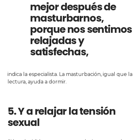
mejor después de
masturbarnos,
porque nos sentimos
relajadas y
satisfechas,
indica la especialista. La masturbación, igual que la
lectura, ayuda a dormir.
5. Y a relajar la tensión
sexual