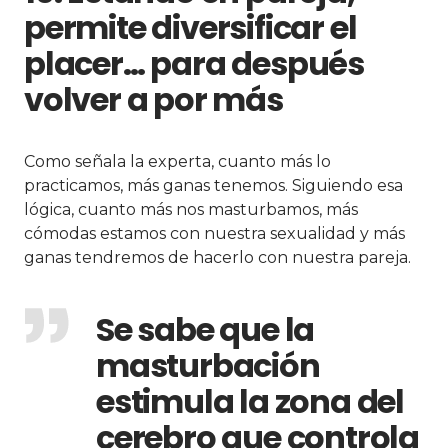
permite diversificar el
placer… para después
volver a por más
Como señala la experta, cuanto más lo
practicamos, más ganas tenemos. Siguiendo esa
lógica, cuanto más nos masturbamos, más
cómodas estamos con nuestra sexualidad y más
ganas tendremos de hacerlo con nuestra pareja.
Se sabe que la
masturbación
estimula la zona del
cerebro que controla