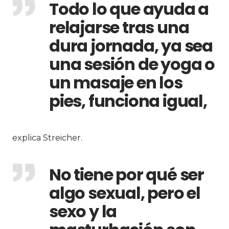
Todo lo que ayuda a
relajarse tras una
dura jornada, ya sea
una sesión de yoga o
un masaje en los
pies, funciona igual,
explica Streicher.
No tiene por qué ser
algo sexual, pero el
sexo y la