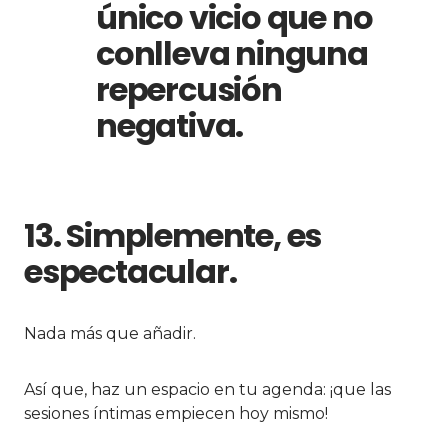
único vicio que no
conlleva ninguna
repercusión
negativa.
13. Simplemente, es
espectacular.
Nada más que añadir.
Así que, haz un espacio en tu agenda: ¡que las
sesiones íntimas empiecen hoy mismo!