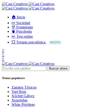
🏠 Inicio
👀 Sociedad
💜 Feminismo
🧠 Psicología
✏️ Test online
💥 Terapia psicológica
NUEVO
Buscar ahora
Temas populares
Zapatos Tóxicos
Yael Ruiz
Xóchitl Gálvez
Xenofobia
White Privilege