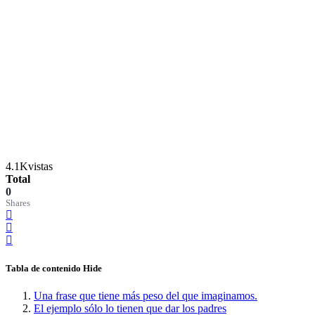
4.1K
vistas
Total
0
Shares
Tabla de contenido
Hide
Una frase que tiene más peso del que imaginamos.
El ejemplo sólo lo tienen que dar los padres