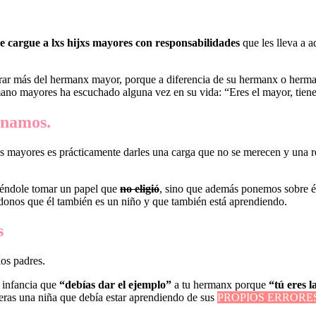
se cargue a lxs hijxs mayores con responsabilidades
que les lleva a 
erar más del hermanx mayor, porque a diferencia de su hermanx o herma
ano mayores ha escuchado alguna vez en su vida: “Eres el mayor, tien
inamos.
os mayores es prácticamente darles una carga que no se merecen y una r
iéndole tomar un papel que
no eligió
, sino que además ponemos sobre él
donos que él también es un niño y que también está aprendiendo.
s
los padres.
u infancia que
“debías dar el ejemplo”
a tu hermanx porque
“tú eres 
 eras una niña que debía estar aprendiendo de sus
PROPIOS ERRORES