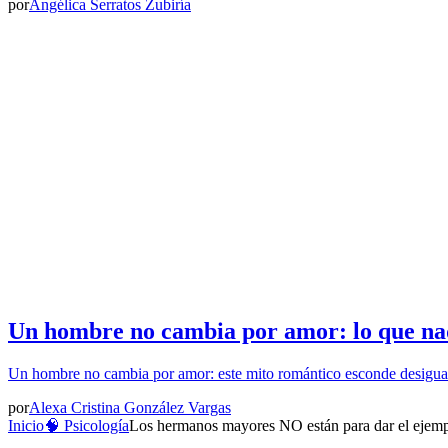
por
Angélica Serratos Zubiría
Un hombre no cambia por amor: lo que nad
Un hombre no cambia por amor: este mito romántico esconde desigua
por
Alexa Cristina González Vargas
Inicio
🧠 Psicología
Los hermanos mayores NO están para dar el ejemplo