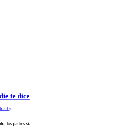
ie te dice
ldad y
; los padres si.