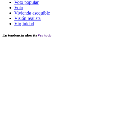
Voto popular
Voto
Vivienda asequible
Visión realista
Virginidad
En tendencia ahorita
Ver todo