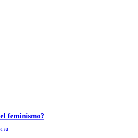
 el feminismo?
na su