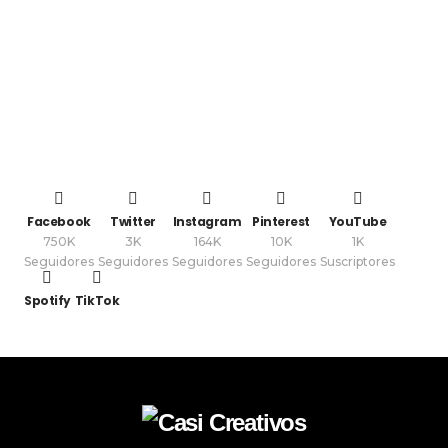
Facebook
Twitter
Instagram
Pinterest
YouTube
750K
3K
164K
10K
1K
Seguidores
Seguidores
Seguidores
Seguidores
Suscriptores
Spotify
TikTok