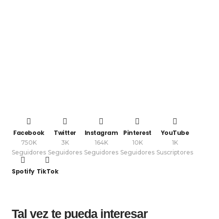
Facebook
Twitter
Instagram
Pinterest
YouTube
750K
3K
164K
10K
1K
Seguidores
Seguidores
Seguidores
Seguidores
Suscriptores
Spotify
TikTok
Tal vez te pueda interesar