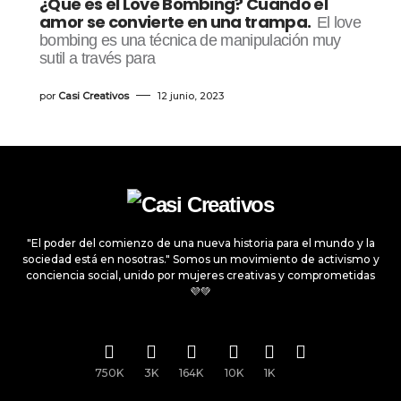
¿Qué es el Love Bombing? Cuando el
amor se convierte en una trampa.
El love
bombing es una técnica de manipulación muy
sutil a través para
por
Casi Creativos
12 junio, 2023
"El poder del comienzo de una nueva historia para el mundo y la
sociedad está en nosotras." Somos un movimiento de activismo y
conciencia social, unido por mujeres creativas y comprometidas
💜💚
750K
3K
164K
10K
1K