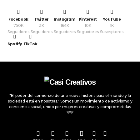
Facebook
Twitter
Instagram
Pinterest
YouTube
750K
3K
164K
10K
1K
Seguidores
Seguidores
Seguidores
Seguidores
Suscriptores
Spotify
TikTok
"El poder del comienzo de una nueva historia para el mundo y la
sociedad está en nosotras." Somos un movimiento de activismo y
conciencia social, unido por mujeres creativas y comprometidas
💜💚