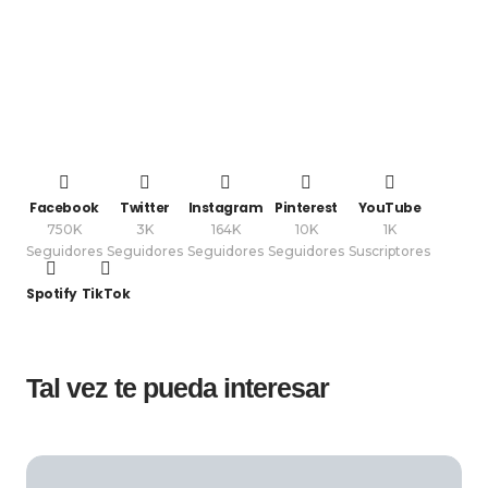
Facebook
Twitter
Instagram
Pinterest
YouTube
750K
3K
164K
10K
1K
Seguidores
Seguidores
Seguidores
Seguidores
Suscriptores
Spotify
TikTok
Tal vez te pueda interesar