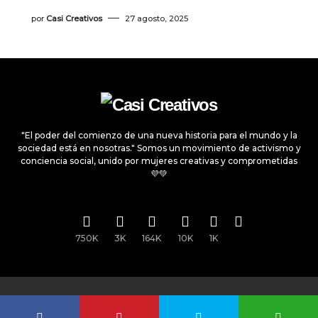
por
Casi Creativos
27 agosto, 2025
"El poder del comienzo de una nueva historia para el mundo y la
sociedad está en nosotras." Somos un movimiento de activismo y
conciencia social, unido por mujeres creativas y comprometidas
💜💚
750K
3K
164K
10K
1K
Todos los derechos reservados © 2025
Casi Creativos