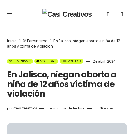
Inicio
💜 Feminismo
En Jalisco, niegan aborto a niña de 12
años víctima de violación
💜 FEMINISMO
👁️ SOCIEDAD
👩🏻‍⚖️ POLÍTICA
24 abril, 2024
En Jalisco, niegan aborto a
niña de 12 años víctima de
violación
por
Casi Creativos
4 minutos de lectura
1.3K
vistas