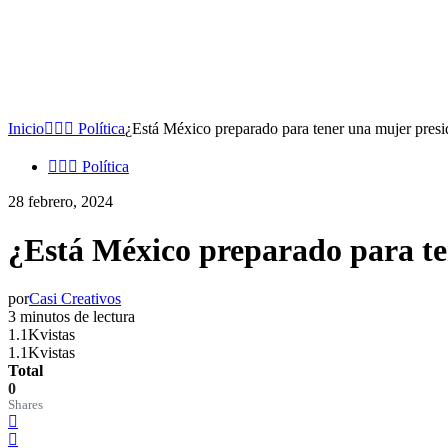
Inicio
👩🏻‍⚖️ Política
¿Está México preparado para tener una mujer presi
👩🏻‍⚖️ Política
28 febrero, 2024
¿Está México preparado para te
por
Casi Creativos
3 minutos de lectura
1.1K
vistas
1.1K
vistas
Total
0
Shares