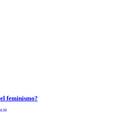
 el feminismo?
na su