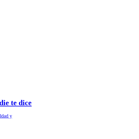
ie te dice
ldad y