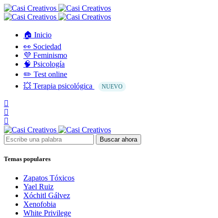
🏠 Inicio
👀 Sociedad
💜 Feminismo
🧠 Psicología
✏️ Test online
💥 Terapia psicológica
NUEVO
Buscar ahora
Temas populares
Zapatos Tóxicos
Yael Ruiz
Xóchitl Gálvez
Xenofobia
White Privilege