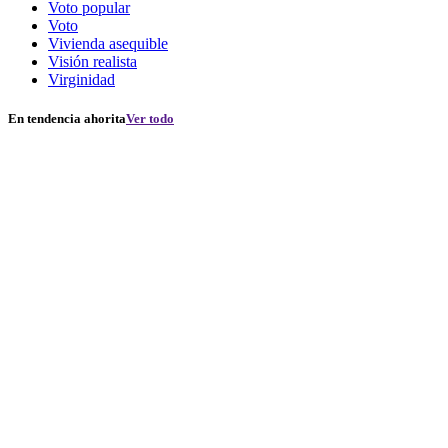
Voto popular
Voto
Vivienda asequible
Visión realista
Virginidad
En tendencia ahorita
Ver todo