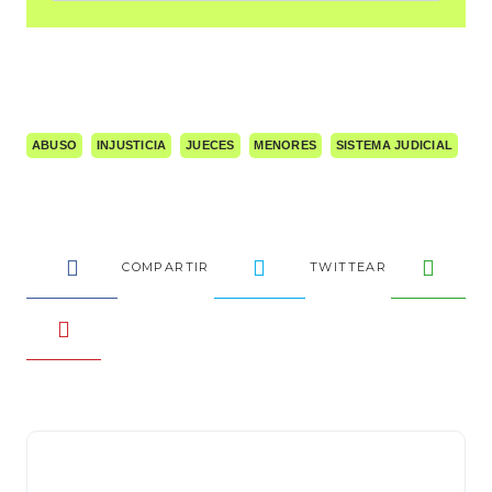
ABUSO
INJUSTICIA
JUECES
MENORES
SISTEMA JUDICIAL
COMPARTIR
TWITTEAR