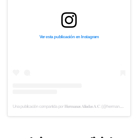
Ver esta publicación en Instagram
Una publicación compartida por 𝐇𝐞𝐫𝐦𝐚𝐧𝐚𝐬 𝐀𝐥𝐢𝐚𝐝𝐚𝐬 𝐀.𝐂. (@hermanasaliadas)