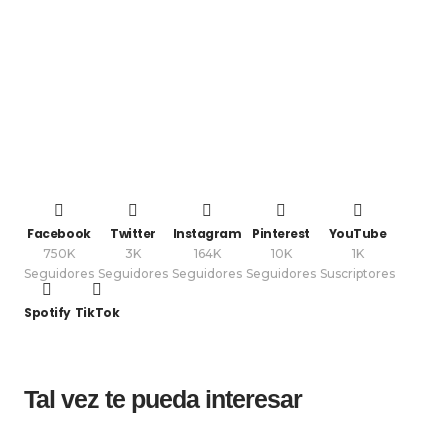
Facebook
Twitter
Instagram
Pinterest
YouTube
750K
3K
164K
10K
1K
Seguidores
Seguidores
Seguidores
Seguidores
Suscriptores
Spotify
TikTok
Tal vez te pueda interesar