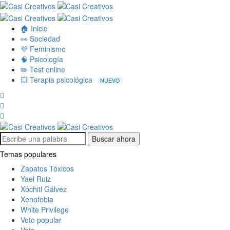
🏠 Inicio
👀 Sociedad
💜 Feminismo
🧠 Psicología
✏️ Test online
💥 Terapia psicológica
NUEVO
Buscar ahora
Temas populares
Zapatos Tóxicos
Yael Ruiz
Xóchitl Gálvez
Xenofobia
White Privilege
Voto popular