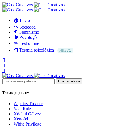
🏠 Inicio
👀 Sociedad
💜 Feminismo
🧠 Psicología
✏️ Test online
💥 Terapia psicológica
NUEVO
Buscar ahora
Temas populares
Zapatos Tóxicos
Yael Ruiz
Xóchitl Gálvez
Xenofobia
White Privilege