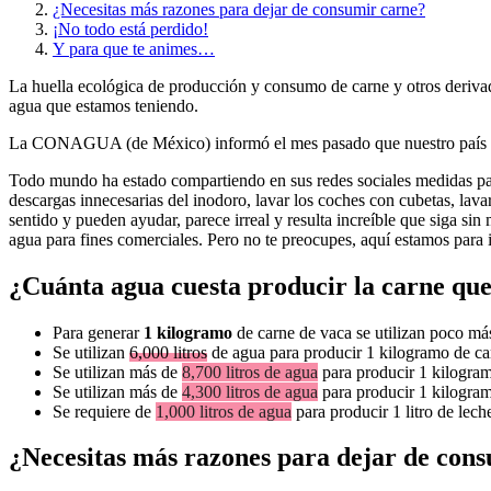
¿Necesitas más razones para dejar de consumir carne?
¡No todo está perdido!
Y para que te animes…
La huella ecológica de producción y consumo de carne y otros derivado
agua que estamos teniendo.
La CONAGUA (de México) informó el mes pasado que nuestro país se 
Todo mundo ha estado compartiendo en sus redes sociales medidas para
descargas innecesarias del inodoro, lavar los coches con cubetas, lavar
sentido y pueden ayudar, parece irreal y resulta increíble que siga si
agua para fines comerciales. Pero no te preocupes, aquí estamos para 
¿Cuánta agua cuesta producir la carne q
Para generar
1 kilogramo
de carne de vaca se utilizan poco m
Se utilizan
6,000 litros
de agua para producir 1 kilogramo de ca
Se utilizan más de
8,700 litros de agua
para producir 1 kilogra
Se utilizan más de
4,300 litros de agua
para producir 1 kilogram
Se requiere de
1,000 litros de agua
para producir 1 litro de lech
¿Necesitas más razones para dejar de con