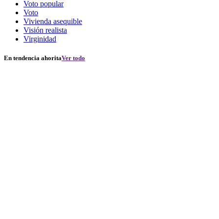
Voto popular
Voto
Vivienda asequible
Visión realista
Virginidad
En tendencia ahorita
Ver todo