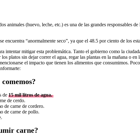
s animales (huevo, leche, etc.) es una de las grandes responsables de l
encuentra “anormalmente seco”, ya que el 48.5 por ciento de los esta
 intentar mitigar esta problemática. Tanto el gobierno como la ciudadan
 los platos sin dejar correr el agua, regar las plantas en la mañana o en
n mencionarse el impacto que tienen los alimentos que consumimos. Poco 
informarte:
ue comemos?
ás de
15 mil litros de agua.
rne de cerdo.
mo de carne de cordero.
o de carne de pollo.
e.
sumir carne?