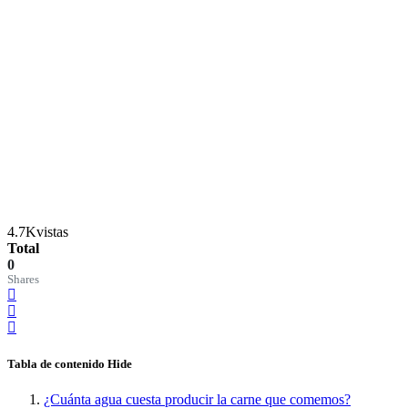
4.7K
vistas
Total
0
Shares
Tabla de contenido
Hide
¿Cuánta agua cuesta producir la carne que comemos?