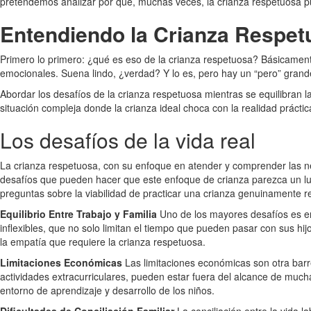
pretendemos analizar por qué, muchas veces, la crianza respetuosa pue
Entendiendo la Crianza Respet
Primero lo primero: ¿qué es eso de la crianza respetuosa? Básicamente,
emocionales. Suena lindo, ¿verdad? Y lo es, pero hay un “pero” grande
Abordar los desafíos de la crianza respetuosa mientras se equilibran 
situación compleja donde la crianza ideal choca con la realidad práctic
Los desafíos de la vida real
La crianza respetuosa, con su enfoque en atender y comprender las ne
desafíos que pueden hacer que este enfoque de crianza parezca un luj
preguntas sobre la viabilidad de practicar una crianza genuinamente re
Equilibrio Entre Trabajo y Familia
Uno de los mayores desafíos es enc
inflexibles, que no solo limitan el tiempo que pueden pasar con sus hi
la empatía que requiere la crianza respetuosa.
Limitaciones Económicas
Las limitaciones económicas son otra barrer
actividades extracurriculares, pueden estar fuera del alcance de much
entorno de aprendizaje y desarrollo de los niños.