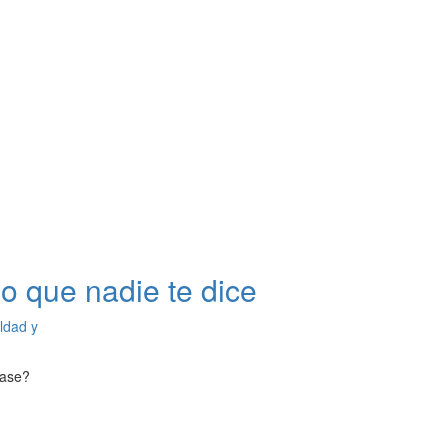
o que nadie te dice
ldad y
lase?