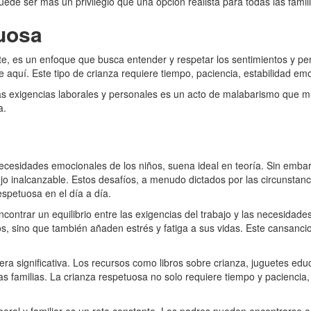
de ser más un privilegio que una opción realista para todas las famili
uosa
 es un enfoque que busca entender y respetar los sentimientos y pensam
 aquí. Este tipo de crianza requiere tiempo, paciencia, estabilidad em
las exigencias laborales y personales es un acto de malabarismo que m
a.
cesidades emocionales de los niños, suena ideal en teoría. Sin embarg
o inalcanzable. Estos desafíos, a menudo dictados por las circunstanc
spetuosa en el día a día.
ontrar un equilibrio entre las exigencias del trabajo y las necesidade
jos, sino que también añaden estrés y fatiga a sus vidas. Este cansanc
a significativa. Los recursos como libros sobre crianza, juguetes educat
as familias. La crianza respetuosa no solo requiere tiempo y pacienci