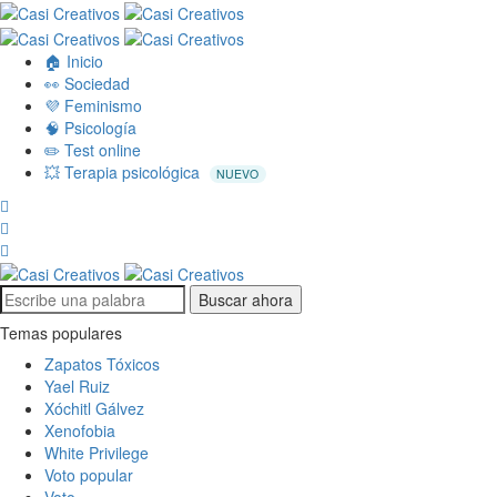
🏠 Inicio
👀 Sociedad
💜 Feminismo
🧠 Psicología
✏️ Test online
💥 Terapia psicológica
NUEVO
Buscar ahora
Temas populares
Zapatos Tóxicos
Yael Ruiz
Xóchitl Gálvez
Xenofobia
White Privilege
Voto popular