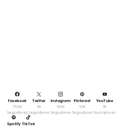
Facebook
Twitter
Instagram
Pinterest
YouTube
750K
3K
164K
10K
1K
Seguidores
Seguidores
Seguidores
Seguidores
Suscriptores
Spotify
TikTok