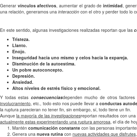
Generar
vínculos afectivos
, aumentar el grado de
intimidad
, gene
una relación, generamos una
interacción
con el otro y perder todo lo 
En este sentido, algunas investigaciones realizadas reportan que las
c
Tristeza.
Llanto.
Enojo.
Inseguridad hacia uno mismo y celos hacia la expareja.
Disminución de la autoestima.
Un pobre autoconcepto.
Depresión.
Ansiedad.
Altos niveles de estrés físico y emocional.
Y todas estas
consecuencias
dependen mucho de otros factores
involucramiento
, etc., todo esto nos puede llevar a
conductas autode
la ruptura parecieran no tener fin, sin embargo, sí, todo tiene un fin.
Aunque
la mayoría de las
investigaciones
reportan resultados con una
actualmente estas experimentando una ruptura amorosa
, el día de h
Mantén
comunicación constante
con las personas importantes
Genera una
nueva rutina
con
nuevas actividades que disfrutes