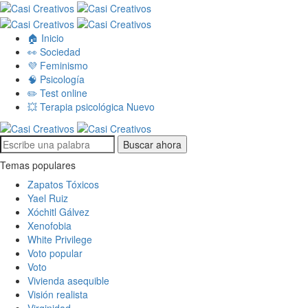
🏠 Inicio
👀 Sociedad
💜 Feminismo
🧠 Psicología
✏️ Test online
💥 Terapia psicológica
Nuevo
Buscar ahora
Temas populares
Zapatos Tóxicos
Yael Ruiz
Xóchitl Gálvez
Xenofobia
White Privilege
Voto popular
Voto
Vivienda asequible
Visión realista
Virginidad