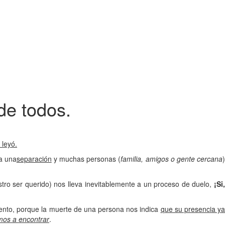
de todos.
 leyó.
a una
separación
y muchas personas (
familia, amigos o gente cercana
)
stro ser querido) nos lleva inevitablemente a un proceso de duelo,
¡Si
iento, porque la muerte de una persona nos indica
que su presencia y
mos a encontrar
.