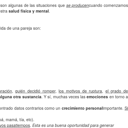
 son algunas de las situaciones que
se producen
cuando comenzamo
estra
salud física y mental
.
ida de una pareja son:
ración
,
quién decidió romper
,
los motivos de ruptura
,
el grado d
alguna otra sustancia
. Y sí, muchas veces las
emociones
en torno 
contrado datos contrarios como un
crecimiento personal
importante.
S
á, mamá, tía, etc).
uevos pasatiempos
.
Esta es una buena oportunidad para generar