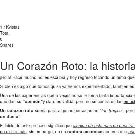
1.1K
vistas
Total
0
Shares
Un Corazón Roto: la histori
¡Hola! Hace mucho no les escribía y hoy regreso tocando un tema q
Si bien es algo que tomos quizá ya hemos experimentado, también es 
Una de las experiencias que a veces no se le toma tanta importancia
que dan su
“opinión”
y claro es válida, pero no se centra en las
emoci
Un corazón roto
suena para algunas personas no “
tan trágico
”, per
un duelo!
El inicio de este proceso significa que
alguien no esta más en nuestra 
no existe más
, sin embargo, en un
ruptura amorosa
sabemos que
nue