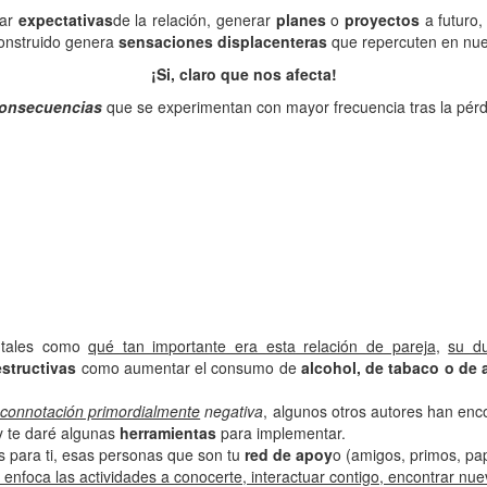
rar
expectativas
de la relación, generar
planes
o
proyectos
a futuro,
construido genera
sensaciones displacenteras
que repercuten en nu
¡Si, claro que nos afecta!
onsecuencias
que se experimentan con mayor frecuencia tras la pérd
 tales como
qué tan importante era esta relación de pareja
,
su du
structivas
como aumentar el consumo de
alcohol,
de tabaco o de 
connotación primordialmente
negativa
, algunos otros autores han en
oy te daré algunas
herramientas
para implementar.
 para ti, esas personas que son tu
red de apoy
o (amigos, primos, pap
, enfoca las actividades a conocerte, interactuar contigo, encontrar n