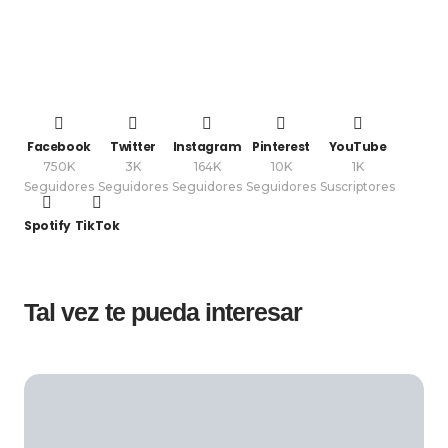
Facebook
Twitter
Instagram
Pinterest
YouTube
750K
3K
164K
10K
1K
Seguidores
Seguidores
Seguidores
Seguidores
Suscriptores
Spotify
TikTok
Tal vez te pueda interesar