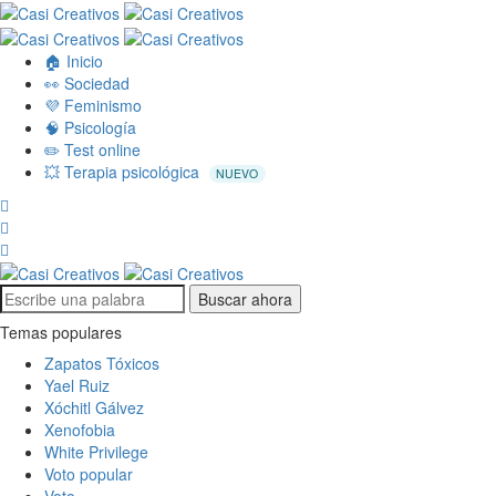
🏠 Inicio
👀 Sociedad
💜 Feminismo
🧠 Psicología
✏️ Test online
💥 Terapia psicológica
NUEVO
Buscar ahora
Temas populares
Zapatos Tóxicos
Yael Ruiz
Xóchitl Gálvez
Xenofobia
White Privilege
Voto popular