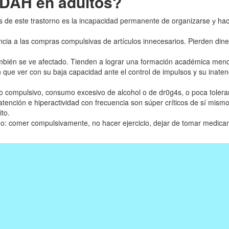
TDAH en adultos?
s de este trastorno es la incapacidad permanente de organizarse у hace
cia a las compras compulsivas de artículos innecesarios. Pierden din
ién se ve afectado. Tienden a lograr una formación académica menor
en que ver con su baja capacidad ante el control de impulsos y su ina
 compulsivo, consumo excesivo de alcohol o de dr0g4s, o poca toleranc
e atención e hiperactividad con frecuencia son súper críticos de sí mi
ito.
mo: comer compulsivamente, no hacer ejercicio, dejar de tomar medicam