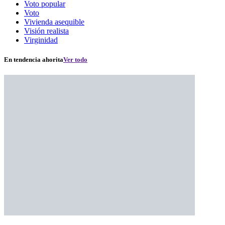
Voto popular
Voto
Vivienda asequible
Visión realista
Virginidad
En tendencia ahorita
Ver todo