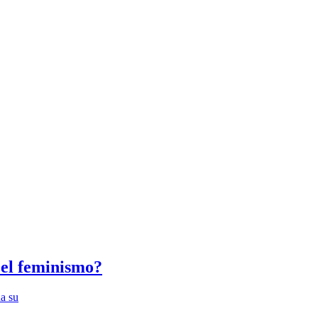
 el feminismo?
na su