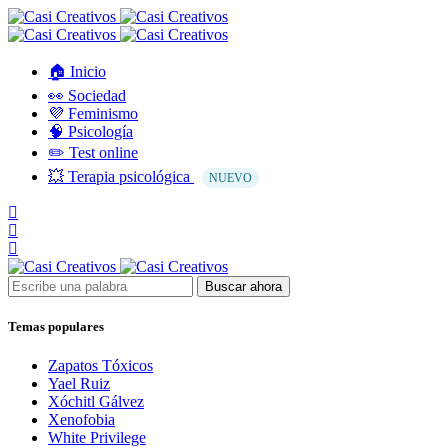
🏠 Inicio
👀 Sociedad
💜 Feminismo
🧠 Psicología
✏️ Test online
💥 Terapia psicológica
NUEVO
Buscar ahora
Temas populares
Zapatos Tóxicos
Yael Ruiz
Xóchitl Gálvez
Xenofobia
White Privilege