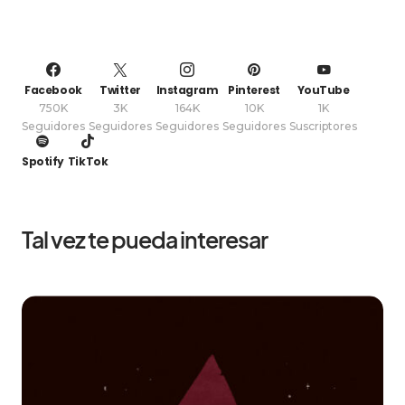
Facebook
Twitter
Instagram
Pinterest
YouTube
750K
3K
164K
10K
1K
Seguidores
Seguidores
Seguidores
Seguidores
Suscriptores
Spotify
TikTok
Tal vez te pueda interesar