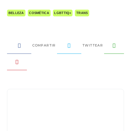
BELLEZA
COSMÉTICA
LGBTTIQ+
TRANS
COMPARTIR
TWITTEAR