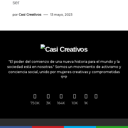
ser
por
Casi Creativos
13 mayo, 2023
"El poder del comienzo de una nueva historia para el mundo y la
sociedad está en nosotras." Somos un movimiento de activismo y
conciencia social, unido por mujeres creativas y comprometidas
💜💚
750K
3K
164K
10K
1K
Todos los derechos reservados © 2025
Casi Creativos