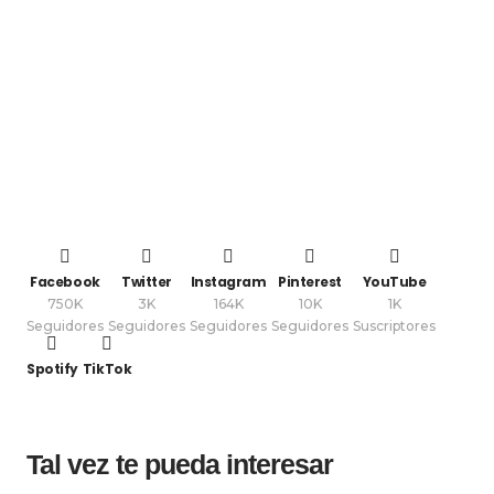
Facebook
Twitter
Instagram
Pinterest
YouTube
750K
3K
164K
10K
1K
Seguidores
Seguidores
Seguidores
Seguidores
Suscriptores
Spotify
TikTok
Tal vez te pueda interesar