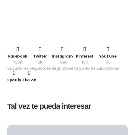
Facebook
Twitter
Instagram
Pinterest
YouTube
750K
3K
164K
10K
1K
Seguidores
Seguidores
Seguidores
Seguidores
Suscriptores
Spotify
TikTok
Tal vez te pueda interesar