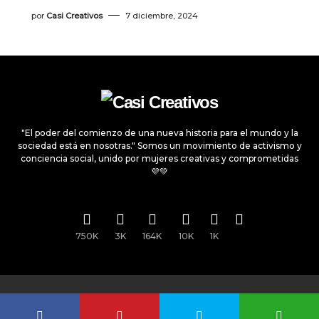
por
Casi Creativos
7 diciembre, 2024
"El poder del comienzo de una nueva historia para el mundo y la
sociedad está en nosotras." Somos un movimiento de activismo y
conciencia social, unido por mujeres creativas y comprometidas
💜💚
750K
3K
164K
10K
1K
Todos los derechos reservados © 2025
Casi Creativos