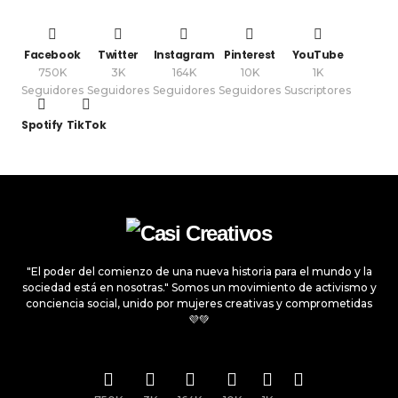
Facebook
Twitter
Instagram
Pinterest
YouTube
750K
3K
164K
10K
1K
Seguidores
Seguidores
Seguidores
Seguidores
Suscriptores
Spotify
TikTok
"El poder del comienzo de una nueva historia para el mundo y la
sociedad está en nosotras." Somos un movimiento de activismo y
conciencia social, unido por mujeres creativas y comprometidas
💜💚