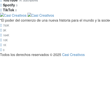
YouTube
1K
Suscriptores
Spotify
0
TikTok
0
"El poder del comienzo de una nueva historia para el mundo y la soci
750K
3K
164K
10K
1K
0
Todos los derechos reservados © 2025
Casi Creativos