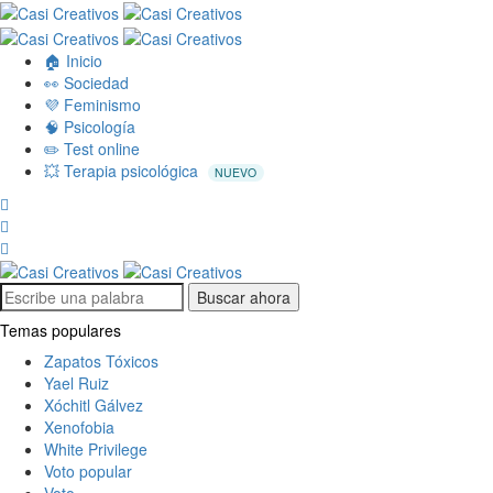
🏠 Inicio
👀 Sociedad
💜 Feminismo
🧠 Psicología
✏️ Test online
💥 Terapia psicológica
NUEVO
Buscar ahora
Temas populares
Zapatos Tóxicos
Yael Ruiz
Xóchitl Gálvez
Xenofobia
White Privilege
Voto popular