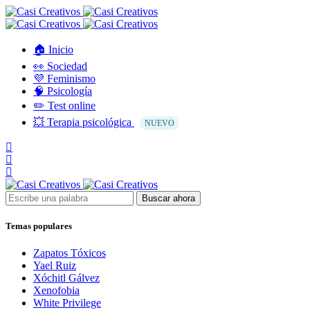
🏠 Inicio
👀 Sociedad
💜 Feminismo
🧠 Psicología
✏️ Test online
💥 Terapia psicológica
NUEVO
Buscar ahora
Temas populares
Zapatos Tóxicos
Yael Ruiz
Xóchitl Gálvez
Xenofobia
White Privilege