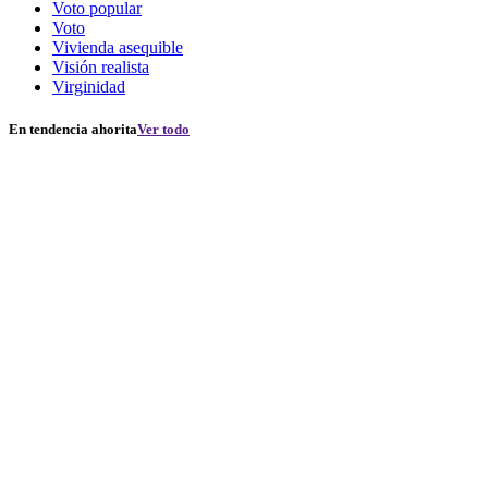
Voto popular
Voto
Vivienda asequible
Visión realista
Virginidad
En tendencia ahorita
Ver todo