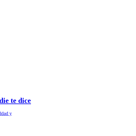
ie te dice
ldad y