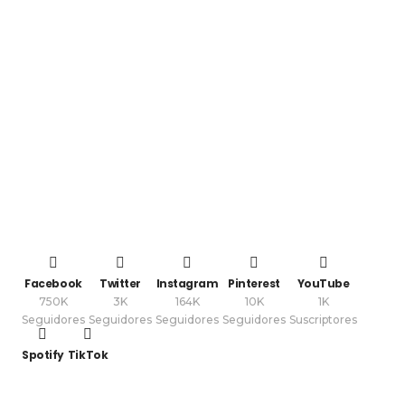
Facebook
Twitter
Instagram
Pinterest
YouTube
750K
3K
164K
10K
1K
Seguidores
Seguidores
Seguidores
Seguidores
Suscriptores
Spotify
TikTok