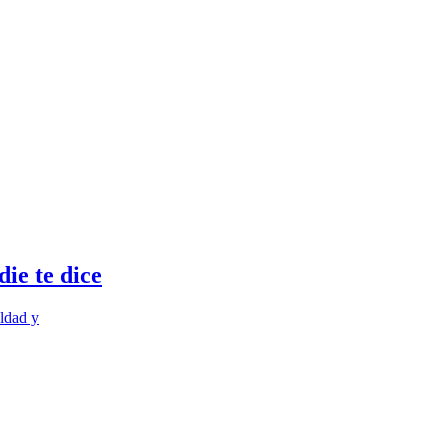
ie te dice
ldad y