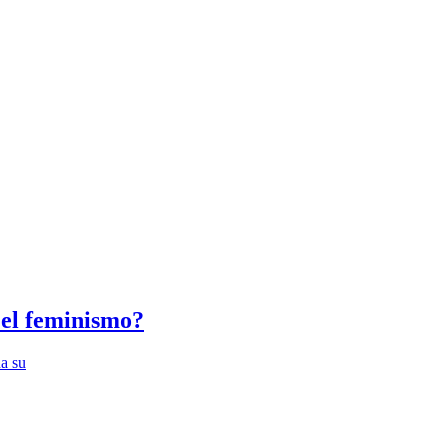
 el feminismo?
na su