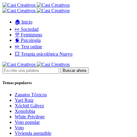
🏠 Inicio
👀 Sociedad
💜 Feminismo
🧠 Psicología
✏️ Test online
💥 Terapia psicológica
Nuevo
Buscar ahora
Temas populares
Zapatos Tóxicos
Yael Ruiz
Xóchitl Gálvez
Xenofobia
White Privilege
Voto popular
Voto
Vivienda asequible