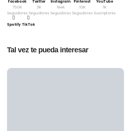
Facebook
Twitter
Instagram
Pinterest
YouTube
750K
3K
164K
10K
1K
Seguidores
Seguidores
Seguidores
Seguidores
Suscriptores
Spotify
TikTok
Tal vez te pueda interesar