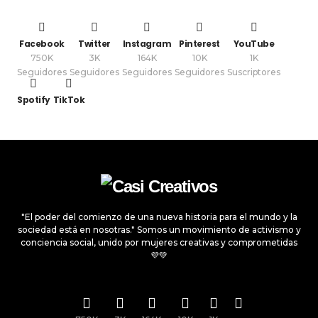
Facebook
Twitter
Instagram
Pinterest
YouTube
750K
3K
164K
10K
1K
Seguidores
Seguidores
Seguidores
Seguidores
Suscriptores
Spotify
TikTok
"El poder del comienzo de una nueva historia para el mundo y la
sociedad está en nosotras." Somos un movimiento de activismo y
conciencia social, unido por mujeres creativas y comprometidas
💜💚