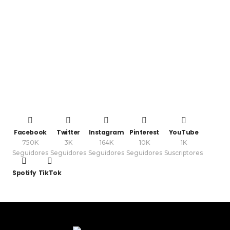
Facebook
Twitter
Instagram
Pinterest
YouTube
750K
3K
164K
10K
1K
Seguidores
Seguidores
Seguidores
Seguidores
Suscriptores
Spotify
TikTok