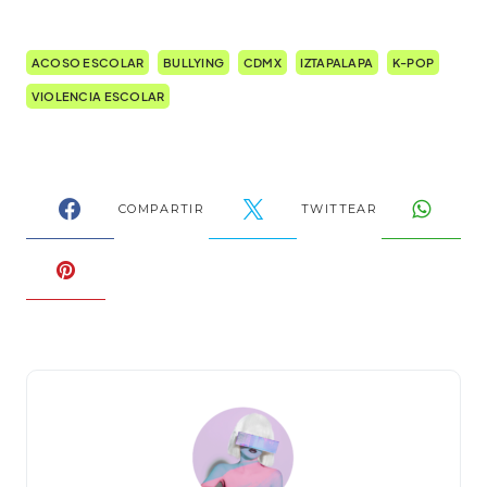
ACOSO ESCOLAR
BULLYING
CDMX
IZTAPALAPA
K-POP
VIOLENCIA ESCOLAR
COMPARTIR
TWITTEAR