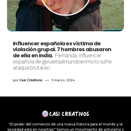
Influencer española es víctima de
violación grupal. 7 hombres abusaron
de ella en India.
Fernanda, influencer
española de @vueltaalmundoenmoto sufre
ataque brutal en
por
Casi Creativos
3 marzo, 2024
"El poder del comienzo de una nueva historia para el mundo y la
sociedad está en nosotras." Somos un movimiento de activismo y