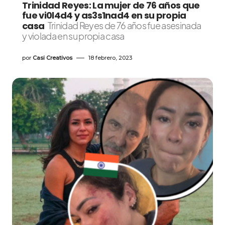
Trinidad Reyes: La mujer de 76 años que
fue vi0l4d4 y as3s1nad4 en su propia
casa
Trinidad Reyes de 76 años fue asesinada
y violada en su propia casa
por
Casi Creativos
18 febrero, 2023