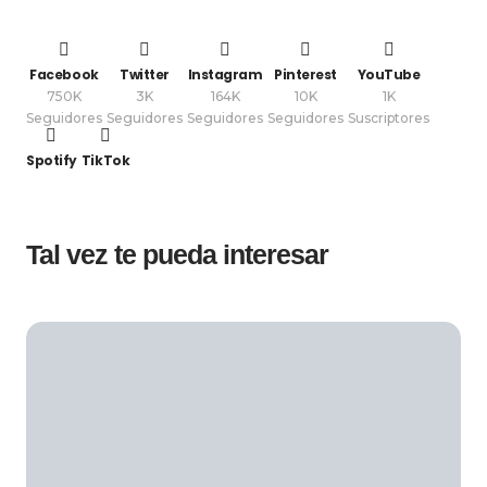
Facebook
Twitter
Instagram
Pinterest
YouTube
750K
3K
164K
10K
1K
Seguidores
Seguidores
Seguidores
Seguidores
Suscriptores
Spotify
TikTok
Tal vez te pueda interesar